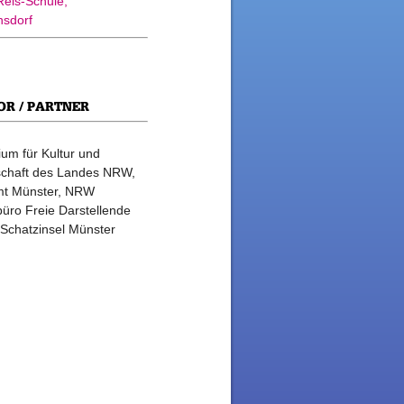
Reis-Schule,
hsdorf
OR / PARTNER
ium für Kultur und
chaft des Landes NRW,
mt Münster, NRW
üro Freie Darstellende
 Schatzinsel Münster