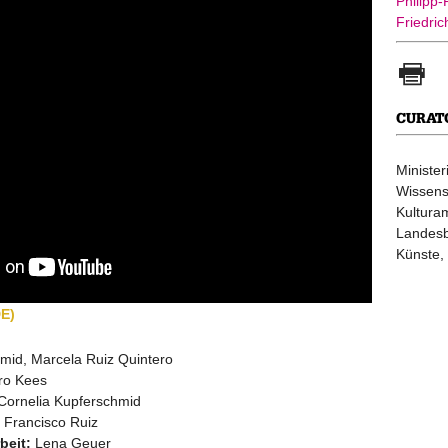
Philipp-
Friedric
CURAT
Minister
Wissens
Kultura
Landesb
Künste,
DE)
mid, Marcela Ruiz Quintero
ro Kees
Cornelia Kupferschmid
Francisco Ruiz
beit:
Lena Geuer