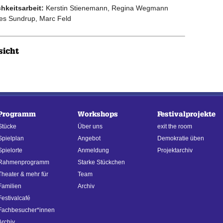
chkeitsarbeit:
Kerstin Stienemann, Regina Wegmann
es Sundrup, Marc Feld
sicht
Programm
Workshops
Festivalprojekte
Stücke
Über uns
exit the room
Spielplan
Angebot
Demokratie üben
Spielorte
Anmeldung
Projektarchiv
Rahmenprogramm
Starke Stückchen
Theater & mehr für
Team
Familien
Archiv
Festivalcafé
Fachbesucher*innen
Archiv