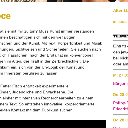
Alter 1
ece
in deut
at sie mit mir zu tun? Muss Kunst immer verstanden
TERMI
en beschäftigen sich mit den vielfältigen
chen und der Kunst. Mit Text, Körperlichkeit und Musik
Eintritt
inungen, Sichtweisen und Sicherheiten. Sie suchen nach
den jewe
ich Hässlichen, nach der Brutalität im konventionell
bei Klic
n im Alten, der Kraft in der Zerbrechlichkeit. Die
oder am
likum ein, sich von der Un-Logik der Kunst und
m Innersten berühren zu lassen.
Mi 27.0
Bürgerh
Fetter Fisch entwickelt experimentelle
Kinder, Jugendliche und Erwachsene. Die
Do 28.
 einher mit intensiven Recherchearbeiten zu einem
Philipp-
em Text. So entstehen innovative, körperorientierte
Friedric
rekten Kontakt mit dem Publikum suchen.
Do 28.