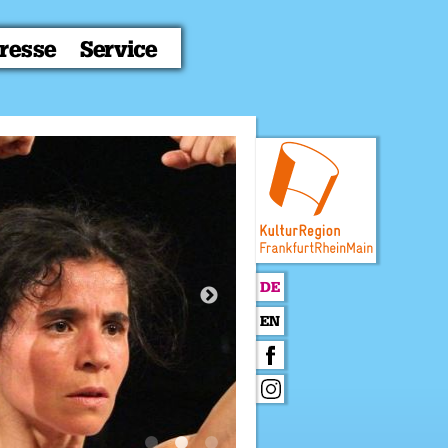
resse
Service
DE
EN