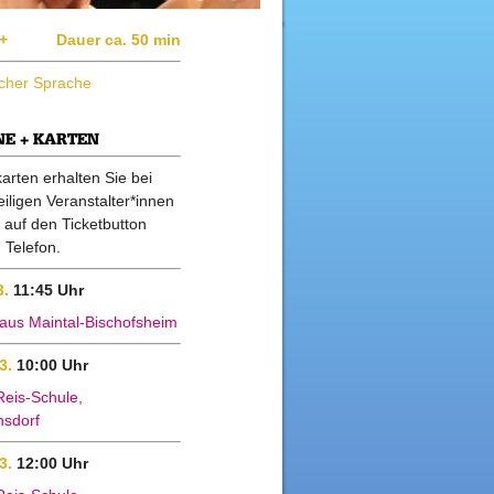
1+
Dauer ca. 50 min
scher Sprache
NE + KARTEN
skarten erhalten Sie bei
iligen Veranstalter*innen
k auf den Ticketbutton
 Telefon.
3.
11:45 Uhr
aus Maintal-Bischofsheim
03.
10:00 Uhr
Reis-Schule,
hsdorf
03.
12:00 Uhr