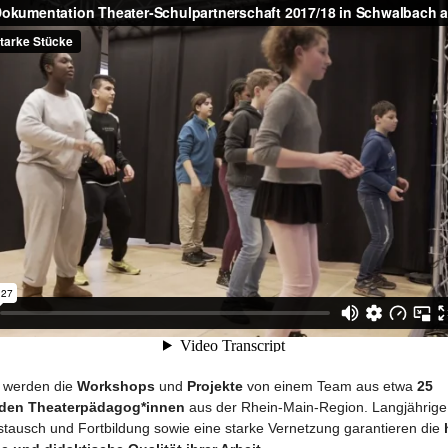
 werden die
Workshops
und
Projekte
von einem Team aus etwa
25
nden Theaterpädagog*innen
aus der Rhein-Main-Region. Langjährige
ustausch und Fortbildung sowie eine starke Vernetzung garantieren die