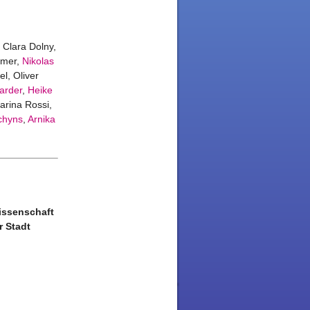
 Clara Dolny,
emer,
Nikolas
el, Oliver
arder
,
Heike
harina Rossi,
chyns
,
Arnika
issenschaft
r Stadt