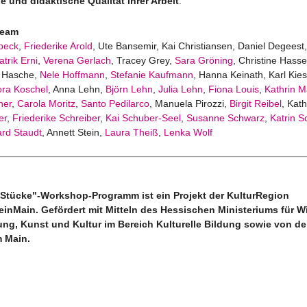
e und didaktische Qualität ihrer Arbeit
.
Team
beck
,
Friederike Arold
, Ute Bansemir, Kai Christiansen, Daniel Degeest,
atrik Erni
,
Verena Gerlach
, Tracey Grey,
Sara Gröning
, Christine Hass
a Hasche,
Nele Hoffmann
,
Stefanie Kaufmann
, Hanna Keinath, Karl Kies
ra Koschel
, Anna Lehn,
Björn Lehn
,
Julia Lehn
,
Fiona Louis
,
Kathrin M
her
,
Carola Moritz
,
Santo Pedilarco
, Manuela Pirozzi,
Birgit Reibel
, Kat
er
,
Friederike Schreiber
,
Kai Schuber-Seel
,
Susanne Schwarz
,
Katrin S
rd Staudt
, Annett Stein,
Laura Theiß
,
Lenka Wolf
 Stücke"
-
Workshop-Programm ist ein Projekt der KulturRegion
einMain. Gefördert mit Mitteln des Hessischen Ministeriums für W
ng, Kunst und Kultur im Bereich Kulturelle Bildung sowie von de
m Main.