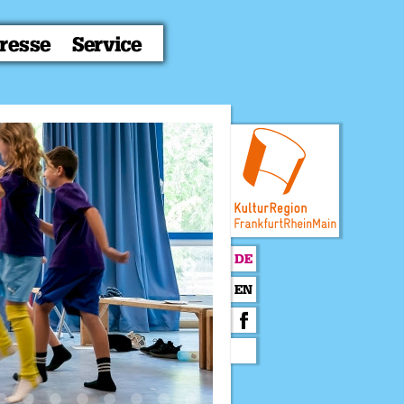
resse
Service
DE
EN