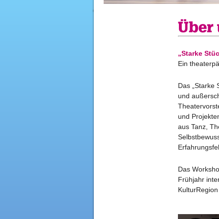
Über
„Starke St
Ein theaterp
Das „Starke 
und außerschu
Theatervors
und Projekte
aus Tanz, The
Selbstbewuss
Erfahrungsfel
Das Worksho
Frühjahr int
KulturRegion