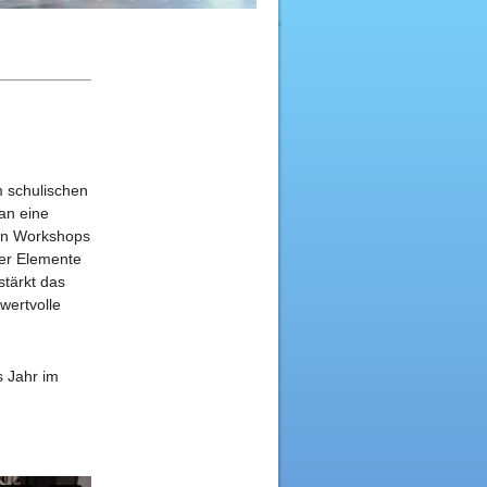
 schulischen
 an eine
in Workshops
ner Elemente
stärkt das
wertvolle
s Jahr im