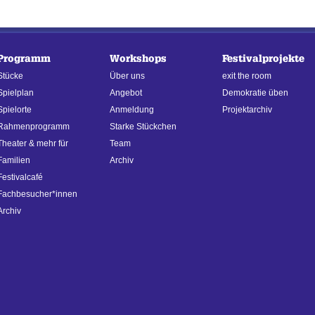
Programm
Workshops
Festivalprojekte
Stücke
Über uns
exit the room
Spielplan
Angebot
Demokratie üben
Spielorte
Anmeldung
Projektarchiv
Rahmenprogramm
Starke Stückchen
Theater & mehr für
Team
Familien
Archiv
Festivalcafé
Fachbesucher*innen
Archiv