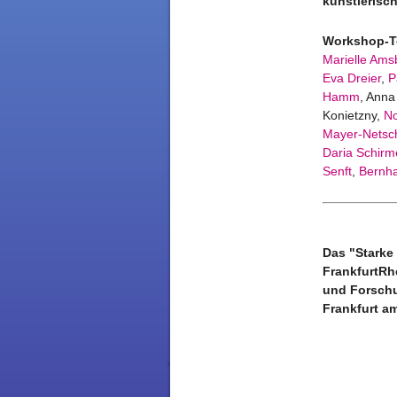
künstlerisch
Workshop-
Marielle Ams
Eva Dreier
,
P
Hamm
, Ann
Konietzny,
No
Mayer-Netsc
Daria Schirm
Senft
,
Bernha
Das
"Starke
FrankfurtRh
und Forschu
Frankfurt a