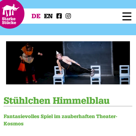
DE
EN
Festival
Programm
Workshops
Festivalprojekte
Presse
Service
Stühlchen Himmelblau
Fantasievolles Spiel im zauberhaften Theater-
Kosmos