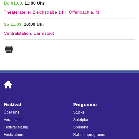
Do 01.03.
11:00 Uhr
Theateratelier Bleichstraße 14H, Offenbach a. M.
So 11.03.
16:00 Uhr
Centralstation, Darmstadt
Festival
Programm
Über uns
Stücke
Veranstalter
Spielplan
Festivalleitung
Spielorte
Festivalbüro
Rahmenprogramm